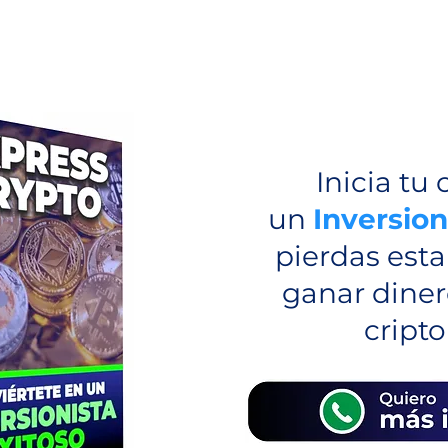
Inicia t
un
Inversion
pierdas est
ganar diner
cript