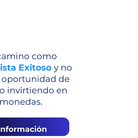
u camino como
ista Exitoso
y no
a oportunidad de
o invirtiendo en
omonedas.