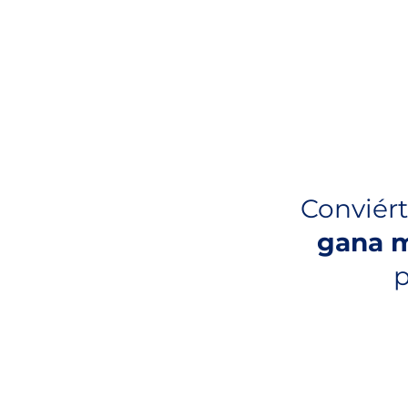
Conviér
gana m
p