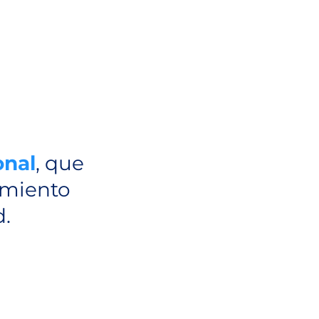
onal
, que
amiento
d.