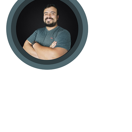
ESTE PROGRAMA ES PARA TI SI...
Buscas nuevas formas de ingresos sin
tener que estar pegado a una pantalla todo
el tiempo.
Deseas aprender a invertir de manera
profesional con un control de riesgo
adecuado.